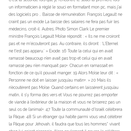
un informaticien à réglé le souci en formatant mon pc, mais j'ai
des logiciels pro … Baisse de rémunération: François Legault ne
craint pas un exode La baisse des salaires ne fera pas fuir les
médecins, croit-il. Autres; Photo Simon Clark Le premier
ministre François Legault Moïse répondit : « Ils ne me croiront
pas et ne m'écouteront pas. Au contraire, ils diront : ‘L'Eternel
ne t'est pas apparu.’ » Exode. 16 Toute la celui qui en avait
ramassé beaucoup n’en avait pas trop et celui qui en avait
ramassé peu n’en manquait pas+. Chacun en ramassait en
fonction de ce qu’il pouvait manger. 19 Alors Moïse leur dit : «
Personne ne doit en laisser jusqu’au matin+. » 20 Mais ils
n’écoutèrent pas Moïse. Quand certains en laissèrent jusqu’au
matin, il s’y forma des vers et Vous ne pourrez pas emporter
de viande à l’extérieur de la maison et vous ne briserez pas un
seul os de l’animal+. 47 Toute la communauté d’Israël célébrera
la Pâque. 48 Si un étranger qui habite parmi vous veut célébrer
la Pâque pour Jéhovah, il faudra que tous les hommes* vivant